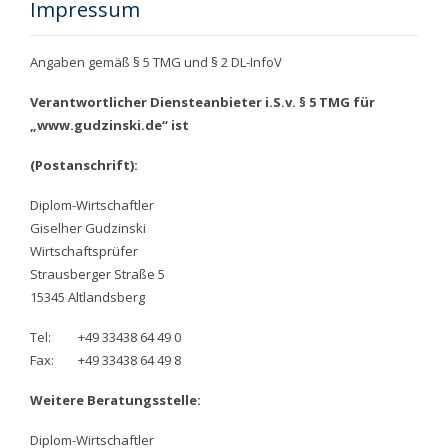
Impressum
Angaben gemäß § 5 TMG und § 2 DL-InfoV
Verantwortlicher Diensteanbieter i.S.v. § 5 TMG für
„www.gudzinski.de“ ist
(Postanschrift):
Diplom-Wirtschaftler
Giselher Gudzinski
Wirtschaftsprüfer
Strausberger Straße 5
15345 Altlandsberg
Tel:
+49 33438 64 49 0
Fax:
+49 33438 64 49 8
Weitere Beratungsstelle:
Diplom-Wirtschaftler